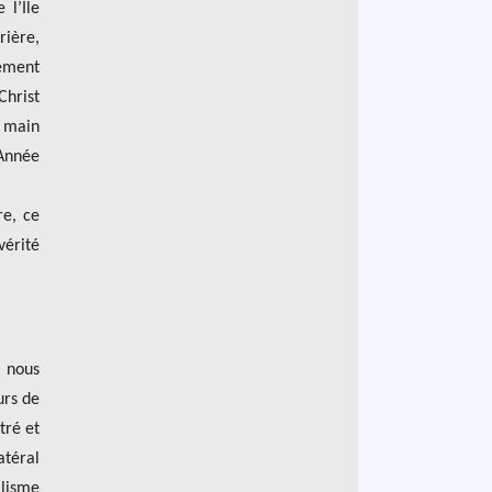
 l’Ile
rière,
lement
Christ
 main
’Année
re, ce
érité
u nous
urs de
tré et
atéral
alisme