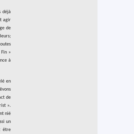
s déjà
t agir
age de
leurs;
toutes
 Fin »
ence à
élé en
rêvons
act de
ist ».
nt nié
ssi un
t être