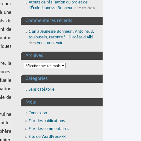
Atouts de réalisation du projet de
e chez
l’École Jeunesse Bonheur
10 mars 2014
 à une
Commentaires récents
nts de
ent de
1 an à Jeunesse Bonheur : Antoine, JL
toulousain, raconte ! - Diocèse d'Albi
oraine
Venir nous voir
dans
riques
Archives
re, la
eunes.
Catégories
uelle
mation
Sans catégorie
ale de
Méta
Connexion
hui ne
Flux des publications
milles
Flux des commentaires
sphère
Site de WordPress-FR
ombien