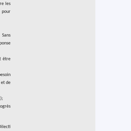
re les
 pour
] Sans
éponse
t être
besoin
 et de
);
rogrès
ilecti