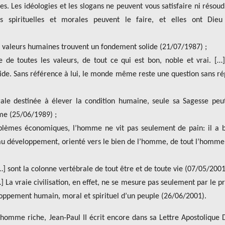
les. Les idéologies et les slogans ne peuvent vous satisfaire ni résoud
s spirituelles et morales peuvent le faire, et elles ont Dieu
 valeurs humaines trouvent un fondement solide (21/07/1987) ;
de toutes les valeurs, de tout ce qui est bon, noble et vrai. […
vide. Sans référence à lui, le monde même reste une question sans r
ale destinée à élever la condition humaine, seule sa Sagesse peu
me (25/06/1989) ;
roblèmes économiques, l’homme ne vit pas seulement de pain: il a 
ns au développement, orienté vers le bien de l’homme, de tout l’homme
…] sont la colonne vertébrale de tout être et de toute vie (07/05/2001
] La vraie civilisation, en effet, ne se mesure pas seulement par le p
oppement humain, moral et spirituel d’un peuple (26/06/2001).
omme riche, Jean-Paul II écrit encore dans sa Lettre Apostolique D