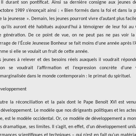
 durant son pontificat. Ainsi sa dernière consigne aux jeunes de
ctobre 1989 s’énonçait ainsi : « Bien formés dans la foi et dans la p
 la jeunesse ». Demain, les jeunes pourront vivre d’autant plus faci
 qu’ils auront été habitués aujourd’hui à témoigner de leur foi au 
 génération. De ce point de vue, on ne peut pas ne pas voir la
arrage de l’École Jeunesse Bonheur se fait moins d’une année après l
me si elle se voulait un fruit de cette année.
s jeunes à relever et des besoins réels auxquels il voudrait répond
ion se voudrait l’affirmation et l’expression concrète d’une v
marginalisée dans le monde contemporain : le primat du spirituel.
développement
utre la réconciliation et la paix dont le Pape Benoît XVI est ven
 développement. Le modèle que nos dirigeants politiques et les acte
ine, est le modèle occidental. Or, ce modèle de développement a mon
dramatique, ses limites. Il s’agit, en effet, d’un développement unil
mances scientifiques et techniques – qui n’est en fait qu’un matéri