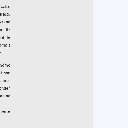
 cette
ureux.
 grand
l II :
nt le
jamais
e.
 même
ut son
remier
monde”
umaine
 perte