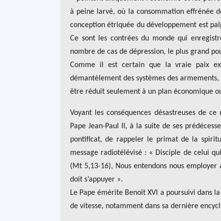
à peine larvé, où la consommation effrénée do
conception étriquée du développement est palpa
Ce sont les contrées du monde qui enregistre
nombre de cas de dépression, le plus grand pou
Comme il est certain que la vraie paix e
démantèlement des systèmes des armements, de
être réduit seulement à un plan économique ou à
Voyant les conséquences désastreuses de ce
Pape Jean-Paul II, à la suite de ses prédécess
pontificat, de rappeler le primat de la spirit
message radiotélévisé : « Disciple de celui qu
(Mt 5,13-16), Nous entendons nous employer au
doit s’appuyer ».
Le Pape émérite Benoît XVI a poursuivi dans 
de vitesse, notamment dans sa dernière encycliq