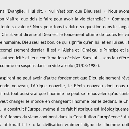
s l’Évangile. Il lui dit: « Nul n’est bon que Dieu seul ». Nous avon
on Maître, que dois-je faire pour avoir la vie éternelle? ». Commen
 toute sa valeur? Nous pourrions traduire sa question dans le lang
Christ veut dire: seul Dieu est le fondement ultime de toutes les va
 humaine. Dieu seul est bon, ce qui signifie qu’en lui, et en lui seul, 
complissement dernier: il est « l’Alpha et l’Oméga, le Principe et la
r authenticité et leur confirmation décisive. Sans lui – sans la référ
e comme en suspens dans un vide absolu (31/03/1985).
es aspirent ne peut avoir d’autre fondement que Dieu pleinement rév
e monde nouveau, l’Afrique nouvelle, le Bénin nouveau dont nous 
l est tout aussi vrai que l’homme ne peut se renouveler qu’au cont
veut changer le monde en changeant l’homme par le dedans: le Chr
qui a construit l’Europe, même si ce fait historique est idéologiqueme
chrétiennes du vieux continent dans la Constitution Européenne ! Au
affirmait-t-il : « la civilisation vraiment digne de l’homme doi