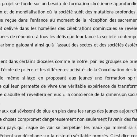
ce projet se fonde sur un besoin de formation chrétienne approfondi
on et de mondialisation où la société subit des mutations profondes
ique reçue dans l’enfance au moment de la réception des sacreme
ent délivré dans les homélies des célébrations dominicales se révèl
eunes de répondre à tous les défis que leur lance la société contemp
ularisme galopant ainsi qu’à l’assaut des sectes et des sociétés ésoté
ent dans certains diocèses comme le nôtre, par les groupes de priè
l’école de prière et les différentes activités de la Coordination des J
s le même sillage en proposant aux jeunes une formation spirit
 qui leur permette de vivre une véritable expérience de transfor
re d’adulte et réveillera en eux « la conscience de la dimension soci
.
maux qui sévissent de plus en plus dans les rangs des jeunes aujourd’
t de choses compromet dangereusement non seulement l’avenir des fa
i du pays qui risque de voir se perpétuer les maux qui minent sa 
pêchent son décollage sur la piste du véritable progrès. C’est dire c