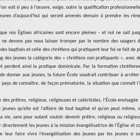
n voit si peu à l’œuvre, exige, outre la qualification professionnell
 jeunes d’aujourd’hui qui seront amenés demain à prendre les rên
i que nos Églises africaines sont encore pleines – et nul ne sait jus
 ne devons pas nous laisser tromper par le nombre des usagers 
 des baptisés et celle des chrétiens qui pratiquent leur foi se fait de p
ng des jeunes la catégorie des « chrétiens non pratiquants », avec d
et perdent ainsi la pratique dominicale. Par la formation chrétienn
e de donner aux jeunes, la future École voudrait contribuer à arrêter
e pays de connaître, de façon prématurée, la situation que connaît l’
e des prêtres, religieux, religieuses et catéchistes, l’École envisagée 
jeunes qu’elle est l’affaire de tout baptisé et qu’on peut même, 
vie, sans pour autant vouloir devenir prêtre, religieux ou religieu
r directement les jeunes à la mission évangélisatrice de l’Église et
de leur faire vivre l’évangélisation des jeunes par les jeunes si s