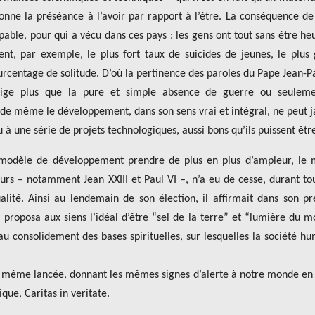
nne la préséance à l’avoir par rapport à l’être. La conséquence de
ble, pour qui a vécu dans ces pays : les gens ont tout sans être he
nt, par exemple, le plus fort taux de suicides de jeunes, le plus
rcentage de solitude. D’où la pertinence des paroles du Pape Jean-Pau
xige plus que la pure et simple absence de guerre ou seuleme
 même le développement, dans son sens vrai et intégral, ne peut 
 une série de projets technologiques, aussi bons qu’ils puissent êtr
 modèle de développement prendre de plus en plus d’ampleur, le
eurs – notamment Jean XXIII et Paul VI –, n’a eu de cesse, durant to
ualité. Ainsi au lendemain de son élection, il affirmait dans son p
i proposa aux siens l’idéal d’être “sel de la terre” et “lumière du 
 consolidement des bases spirituelles, sur lesquelles la société h
la même lancée, donnant les mêmes signes d’alerte à notre monde en
ue, Caritas in veritate.