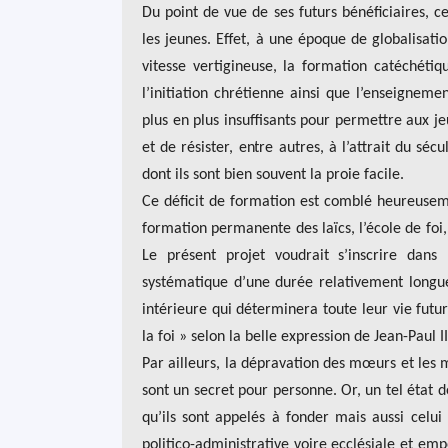
Du point de vue de ses futurs bénéficiaires, 
les jeunes. Effet, à une époque de globalisati
vitesse vertigineuse, la formation catéchét
l’initiation chrétienne ainsi que l’enseignem
plus en plus insuffisants pour permettre aux j
et de résister, entre autres, à l’attrait du séc
dont ils sont bien souvent la proie facile.
Ce déficit de formation est comblé heureusem
formation permanente des laïcs, l’école de foi, 
Le présent projet voudrait s’inscrire dan
systématique d’une durée relativement longue
intérieure qui déterminera toute leur vie futu
la foi » selon la belle expression de Jean-Paul II
Par ailleurs, la dépravation des mœurs et les 
sont un secret pour personne. Or, un tel éta
qu’ils sont appelés à fonder mais aussi celu
politico-administrative voire ecclésiale et em