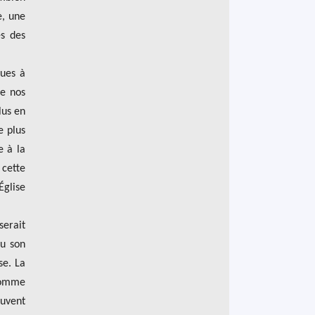
e, une
es des
ques à
de nos
lus en
e plus
e à la
 cette
Église
serait
vu son
se. La
 comme
ouvent