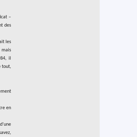
icat –
nt des
it les
, mais
84, il
 tout,
dement
tre en
 d’une
savez,